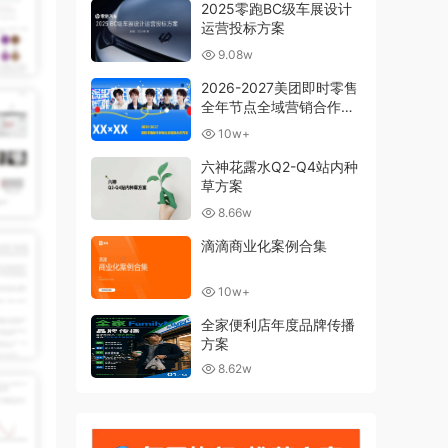
2025零跑BC级车展设计
运营投标方案
9.08w
2026-2027美团即时零售
全年节点全域营销合作方
案
10w+
六神花露水Q2-Q4站内种
草方案
8.66w
滴滴商业化案例合集
10w+
全家便利店年度品牌传播
方案
8.62w