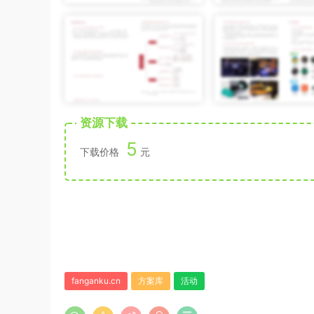
资源下载
5
下载价格
元
fanganku.cn
方案库
活动