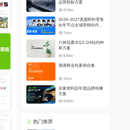
运营投标方案
9.08w
2026-2027美团即时零售
全年节点全域营销合作方
案
10w+
六神花露水Q2-Q4站内种
草方案
8.66w
滴滴商业化案例合集
10w+
全家便利店年度品牌传播
方案
8.62w
热门推荐