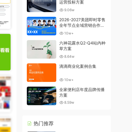
运营投标方案
9.06w
2026-2027美团即时零售
全年节点全域营销合作方
案
10w+
六神花露水Q2-Q4站内种
草方案
8.64w
滴滴商业化案例合集
10w+
全家便利店年度品牌传播
方案
8.59w
热门推荐