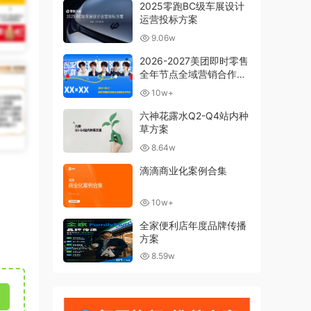
2025零跑BC级车展设计
运营投标方案
9.06w
2026-2027美团即时零售
全年节点全域营销合作方
案
10w+
六神花露水Q2-Q4站内种
草方案
8.64w
滴滴商业化案例合集
10w+
全家便利店年度品牌传播
方案
8.59w