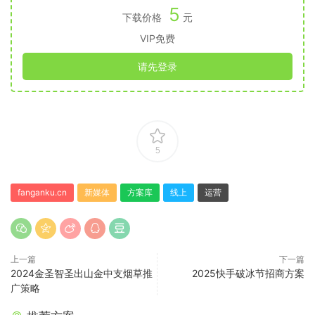
5
下载价格
元
VIP免费
请先登录
5
fanganku.cn
新媒体
方案库
线上
运营
上一篇
下一篇
2024金圣智圣出山金中支烟草推
2025快手破冰节招商方案
广策略