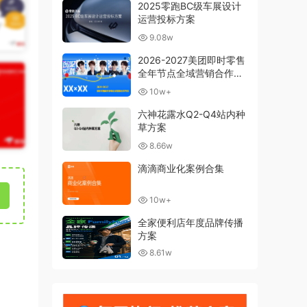
2025零跑BC级车展设计
运营投标方案
9.08w
2026-2027美团即时零售
全年节点全域营销合作方
案
10w+
六神花露水Q2-Q4站内种
草方案
8.66w
滴滴商业化案例合集
10w+
全家便利店年度品牌传播
方案
8.61w