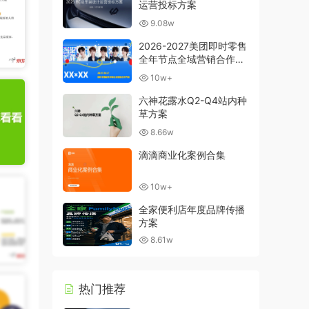
运营投标方案
9.08w
2026-2027美团即时零售
全年节点全域营销合作方
案
10w+
六神花露水Q2-Q4站内种
草方案
8.66w
滴滴商业化案例合集
10w+
全家便利店年度品牌传播
方案
8.61w
热门推荐