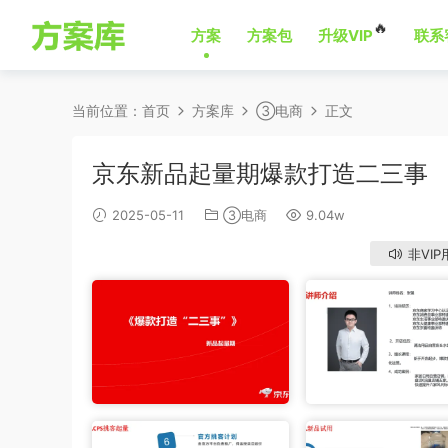
🔥
方案
方案包
升级VIP
联系
当前位置：
首页
方案库
③电商
正文
京东新品起量期爆款打造二三事
2025-05-11
③电商
9.04w
非VIP