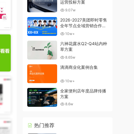
运营投标方案
9.07w
2026-2027美团即时零售
全年节点全域营销合作方
案
10w+
六神花露水Q2-Q4站内种
草方案
8.65w
滴滴商业化案例合集
10w+
全家便利店年度品牌传播
方案
8.6w
热门推荐