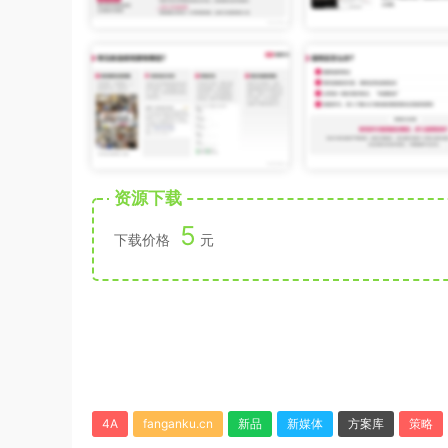
资源下载
5
下载价格
元
4A
fanganku.cn
新品
新媒体
方案库
策略