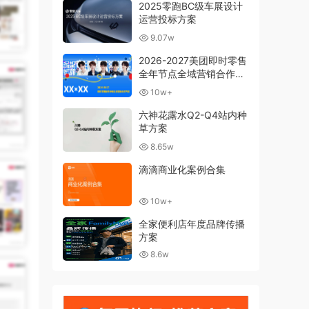
2025零跑BC级车展设计
运营投标方案
9.07w
2026-2027美团即时零售
全年节点全域营销合作方
案
10w+
六神花露水Q2-Q4站内种
草方案
8.65w
滴滴商业化案例合集
10w+
全家便利店年度品牌传播
方案
8.6w