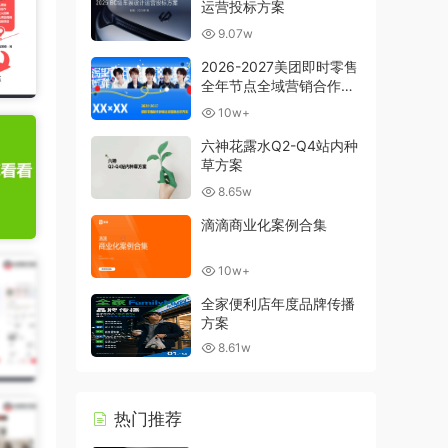
运营投标方案
9.07w
2026-2027美团即时零售
全年节点全域营销合作方
案
10w+
六神花露水Q2-Q4站内种
草方案
8.65w
滴滴商业化案例合集
10w+
全家便利店年度品牌传播
方案
8.61w
热门推荐