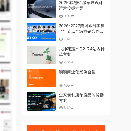
2025零跑BC级车展设计
运营投标方案
9.07w
2026-2027美团即时零售
全年节点全域营销合作方
案
10w+
六神花露水Q2-Q4站内种
草方案
8.65w
滴滴商业化案例合集
10w+
全家便利店年度品牌传播
方案
8.61w