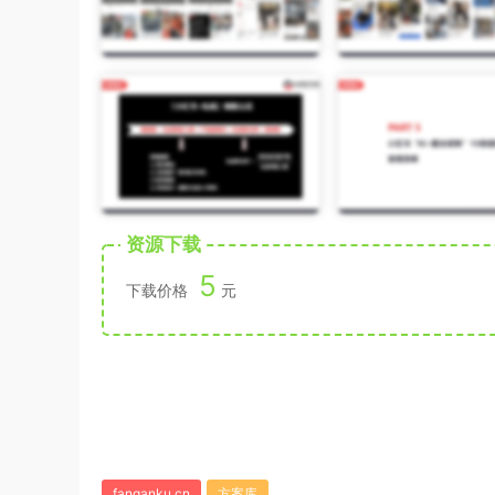
资源下载
5
下载价格
元
fanganku.cn
方案库