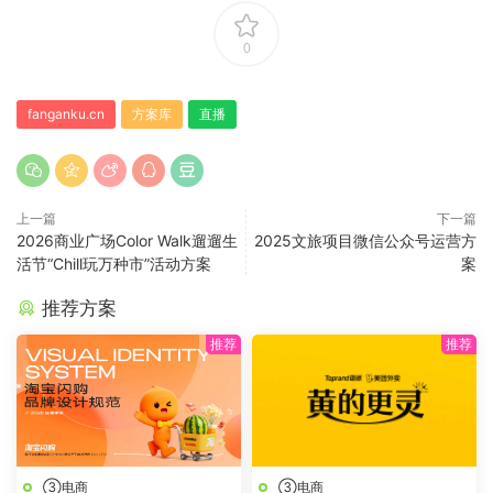
0
fanganku.cn
方案库
直播
上一篇
下一篇
2026商业广场Color Walk遛遛生
2025文旅项目微信公众号运营方
活节“Chill玩万种市”活动方案
案
推荐方案
③电商
③电商