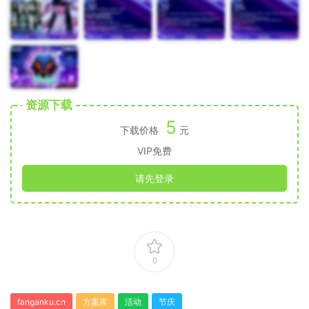
资源下载
5
下载价格
元
VIP免费
请先登录
0
fanganku.cn
方案库
活动
节庆