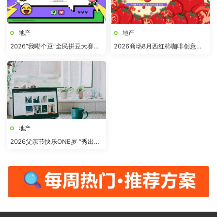
地产
地产
2026“我嘞个豆”全民拼豆大赛主
2026商场8月西红柿咖啡创意市
题活动方案
集“柿界奇妙日”活动方案
地产
2026父亲节快乐ONE岁 “秀出爸
气”活动方案