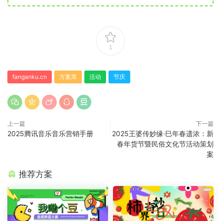
1
fanganku.cn
方案库
活动
节庆
上一篇
下一篇
2025腾讯音乐音乐营销手册
2025王婆传妙缘·巳年春遗浓：新
春年货节暨民俗文化节活动策划
案
推荐方案