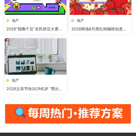
地产
地产
2026“我嘞个豆”全民拼豆大赛主
2026商场8月西红柿咖啡创意市
题活动方案
集“柿界奇妙日”活动方案
地产
2026父亲节快乐ONE岁 “秀出爸
气”活动方案