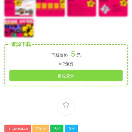
资源下载
5
下载价格
元
VIP免费
请先登录
1
fanganku.cn
方案库
活动
节庆