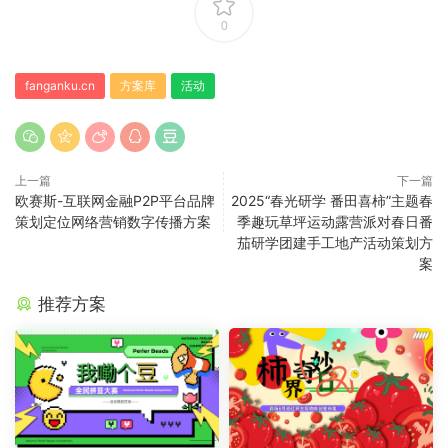
0
fanganku.cn
方案库
活动
上一篇
下一篇
欧赛斯-互联网金融P2P平台品牌
2025“春光研学 番田喜柿”主题春
策划定位网络营销数字传播方案
季趣玩草坪运动露营派对春日番
茄研学团建手工地产活动策划方
案
推荐方案