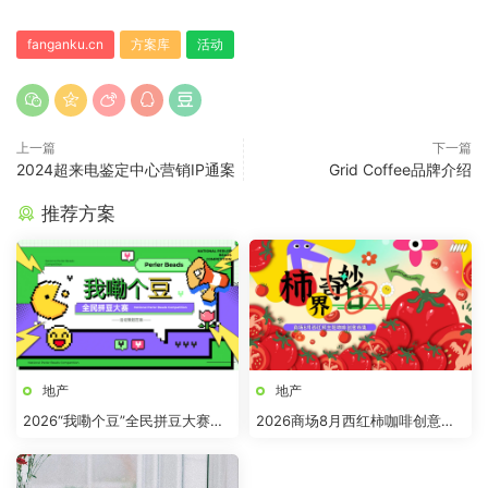
fanganku.cn
方案库
活动
上一篇
下一篇
2024超来电鉴定中心营销IP通案
Grid Coffee品牌介绍
推荐方案
地产
地产
2026“我嘞个豆”全民拼豆大赛主
2026商场8月西红柿咖啡创意市
题活动方案
集“柿界奇妙日”活动方案