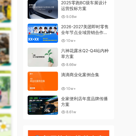
2025零跑BC级车展设计
运营投标方案
9.08w
2026-2027美团即时零售
全年节点全域营销合作方
案
10w+
六神花露水Q2-Q4站内种
草方案
8.66w
滴滴商业化案例合集
10w+
全家便利店年度品牌传播
方案
8.61w