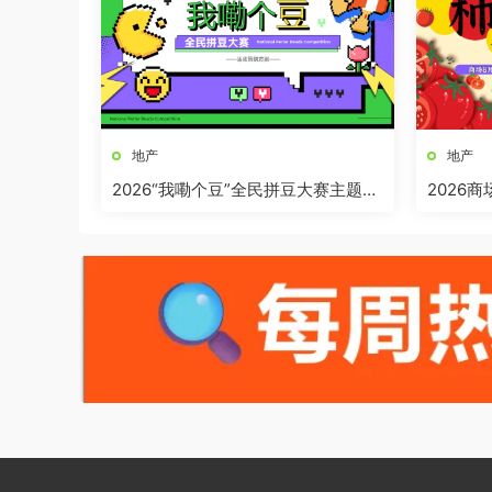
地产
地产
2026“我嘞个豆”全民拼豆大赛主题活
2026
动方案
界奇妙日