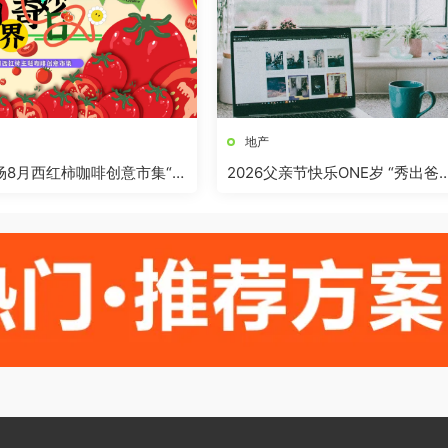
地产
商场8月西红柿咖啡创意市集“柿
2026父亲节快乐ONE岁 “秀出爸
”活动方案
气”活动方案