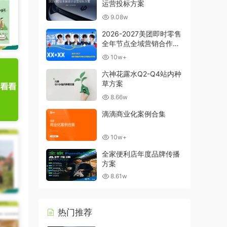
运营投标方案
9.08w
2026-2027美团即时零售
全年节点全域营销合作方
案
10w+
六神花露水Q2-Q4站内种
草方案
8.66w
滴滴商业化案例合集
10w+
全家便利店年度品牌传播
方案
8.61w
热门推荐