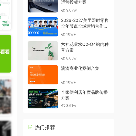
运营投标方案
9.07w
2026-2027美团即时零售
全年节点全域营销合作方
案
10w+
六神花露水Q2-Q4站内种
草方案
8.65w
滴滴商业化案例合集
10w+
全家便利店年度品牌传播
方案
8.61w
热门推荐