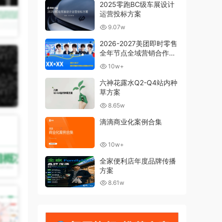
2025零跑BC级车展设计
运营投标方案
9.07w
2026-2027美团即时零售
全年节点全域营销合作方
案
10w+
六神花露水Q2-Q4站内种
草方案
8.65w
滴滴商业化案例合集
10w+
全家便利店年度品牌传播
方案
8.61w