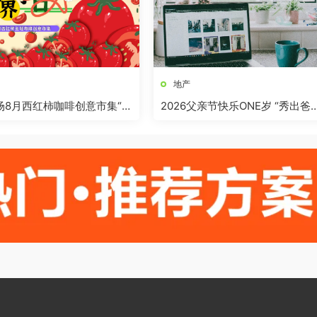
地产
商场8月西红柿咖啡创意市集“柿
2026父亲节快乐ONE岁 “秀出爸
”活动方案
气”活动方案