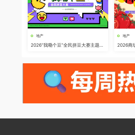
地产
地产
2026“我嘞个豆”全民拼豆大赛主题活
2026
动方案
界奇妙日