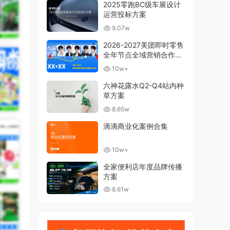
2025零跑BC级车展设计
运营投标方案
9.07w
2026-2027美团即时零售
全年节点全域营销合作方
案
10w+
六神花露水Q2-Q4站内种
草方案
8.65w
滴滴商业化案例合集
10w+
全家便利店年度品牌传播
方案
8.61w