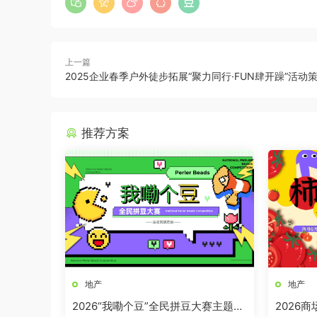
上一篇
2025企业春季户外徒步拓展“聚力同行·FUN肆开躁”活动
推荐方案
地产
地产
2026“我嘞个豆”全民拼豆大赛主题活
2026