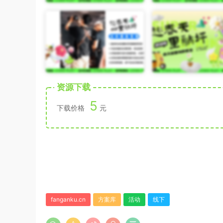
资源下载
5
下载价格
元
fanganku.cn
方案库
活动
线下