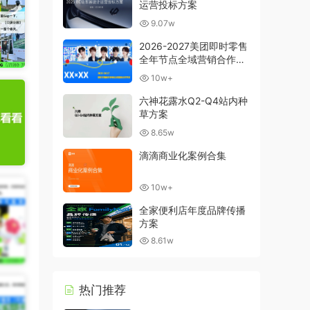
运营投标方案
9.07w
2026-2027美团即时零售
全年节点全域营销合作方
案
10w+
六神花露水Q2-Q4站内种
草方案
8.65w
滴滴商业化案例合集
10w+
全家便利店年度品牌传播
方案
8.61w
热门推荐