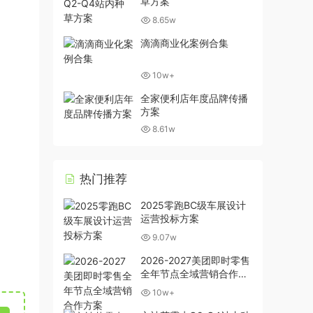
草方案
8.65w
滴滴商业化案例合集
10w+
全家便利店年度品牌传播
方案
8.61w
热门推荐
2025零跑BC级车展设计
运营投标方案
9.07w
2026-2027美团即时零售
全年节点全域营销合作方
案
10w+