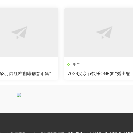
地产
商场8月西红柿咖啡创意市集“柿
2026父亲节快乐ONE岁 “秀出爸
”活动方案
气”活动方案