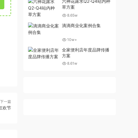
六神花露水Q2-Q4站内种
草方案
8.65w
滴滴商业化案例合集
10w+
全家便利店年度品牌传播
方案
8.61w
下一篇
季狂欢节