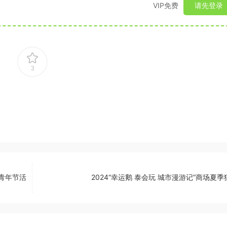
VIP免费
请先登录
3
啡青年节活
2024“幸运鹅 泰会玩 城市漫游记”商场夏