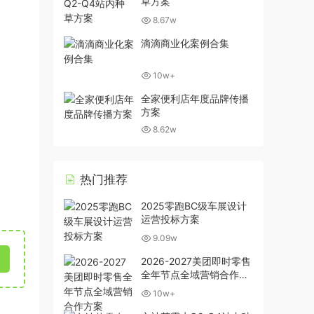
草方案
8.67w
滴滴商业化案例合集
10w+
全家便利店年度品牌传播
方案
8.62w
热门推荐
2025零跑BC级车展设计
运营投标方案
9.09w
2026-2027美团即时零售
全年节点全域营销合作方
案
10w+