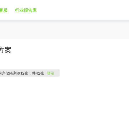
客服
行业报告库
方案
用户仅限浏览12张，共42张
登录