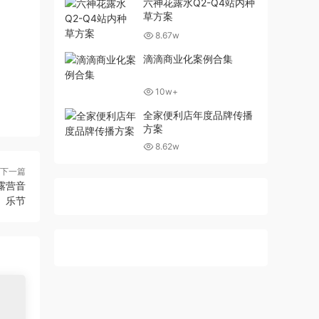
六神花露水Q2-Q4站内种
草方案
8.67w
滴滴商业化案例合集
10w+
全家便利店年度品牌传播
方案
8.62w
下一篇
露营音
乐节