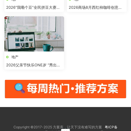
2026“我嘞个豆”全民拼豆大赛主
2026商场8月西红柿咖啡创意市
题活动方案
集“柿界奇妙日”活动方案
地产
2026父亲节快乐ONE岁 “秀出爸
气”活动方案
Copyright ©2017-2025 方案库，让天下没有难写的方案
粤ICP备