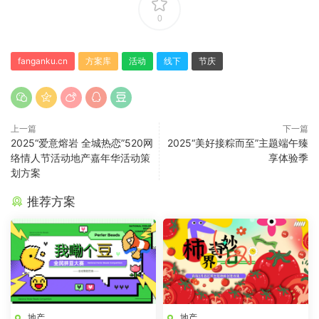
0
fanganku.cn
方案库
活动
线下
节庆
上一篇
下一篇
2025“爱意熔岩 全城热恋”520网
2025“美好接粽而至”主题端午臻
络情人节活动地产嘉年华活动策
享体验季
划方案
推荐方案
地产
地产