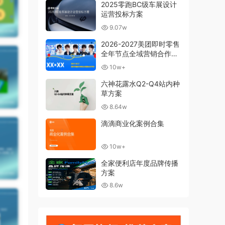
2025零跑BC级车展设计
运营投标方案
9.07w
2026-2027美团即时零售
全年节点全域营销合作方
案
10w+
六神花露水Q2-Q4站内种
草方案
8.64w
滴滴商业化案例合集
10w+
全家便利店年度品牌传播
方案
8.6w