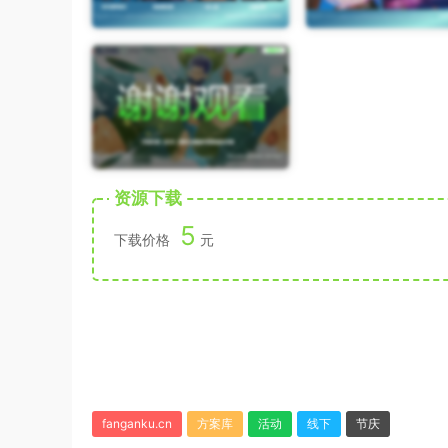
资源下载
5
下载价格
元
fanganku.cn
方案库
活动
线下
节庆