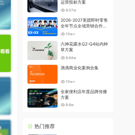
运营投标方案
9.07w
2026-2027美团即时零售
全年节点全域营销合作方
案
10w+
六神花露水Q2-Q4站内种
草方案
8.64w
滴滴商业化案例合集
10w+
全家便利店年度品牌传播
方案
8.6w
热门推荐