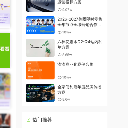
运营投标方案
9.07w
2026-2027美团即时零售
全年节点全域营销合作方
案
10w+
六神花露水Q2-Q4站内种
草方案
8.65w
滴滴商业化案例合集
10w+
全家便利店年度品牌传播
方案
8.6w
热门推荐