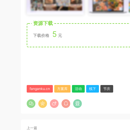
资源下载
5
下载价格
元
fanganku.cn
方案库
活动
线下
节庆
上一篇