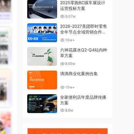
2025零跑BC级车展设计
运营投标方案
9.07w
2026-2027美团即时零售
全年节点全域营销合作方
案
10w+
六神花露水Q2-Q4站内种
草方案
8.65w
滴滴商业化案例合集
10w+
全家便利店年度品牌传播
方案
8.6w