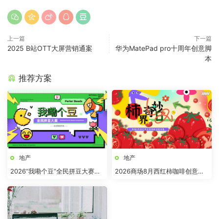
上一篇
下一篇
2025 B站OTT大屏营销通案
华为MatePad pro十周年创意脚
本
推荐方案
地产
地产
2026“我嘞个豆”全民拼豆大赛主
2026商场8月西红柿咖啡创意市
题活动方案
集“柿界奇妙日”活动方案