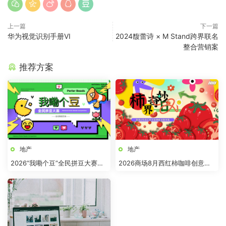
上一篇
下一篇
华为视觉识别手册VI
2024馥蕾诗 × M Stand跨界联名
整合营销案
推荐方案
地产
地产
2026“我嘞个豆”全民拼豆大赛主
2026商场8月西红柿咖啡创意市
题活动方案
集“柿界奇妙日”活动方案