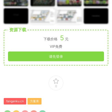
资源下载
5
下载价格
元
VIP免费
请先登录
0
fanganku.cn
方案库