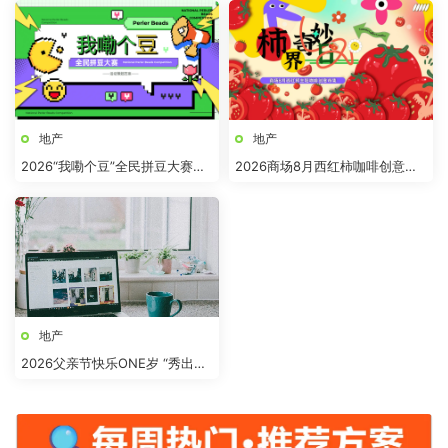
地产
地产
2026“我嘞个豆”全民拼豆大赛主
2026商场8月西红柿咖啡创意市
题活动方案
集“柿界奇妙日”活动方案
地产
2026父亲节快乐ONE岁 “秀出爸
气”活动方案