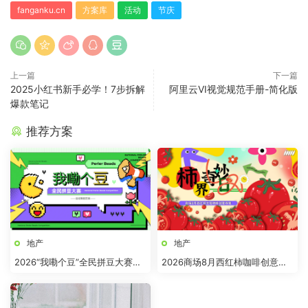
fanganku.cn
方案库
活动
节庆
上一篇
下一篇
2025小红书新手必学！7步拆解
阿里云VI视觉规范手册-简化版
爆款笔记
推荐方案
地产
地产
2026“我嘞个豆”全民拼豆大赛主
2026商场8月西红柿咖啡创意市
题活动方案
集“柿界奇妙日”活动方案