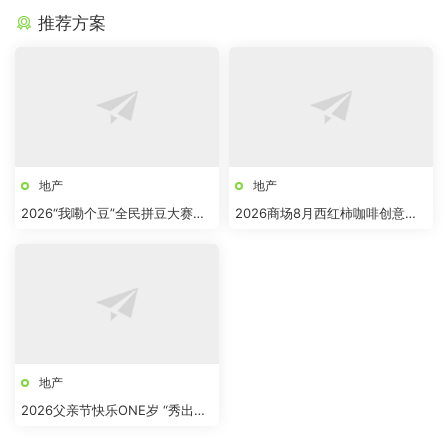
推荐方案
地产
地产
2026“我嘞个豆”全民拼豆大赛主
2026商场8月西红柿咖啡创意市
题活动方案
集“柿界奇妙日”活动方案
地产
2026父亲节快乐ONE岁 “秀出爸
气”活动方案