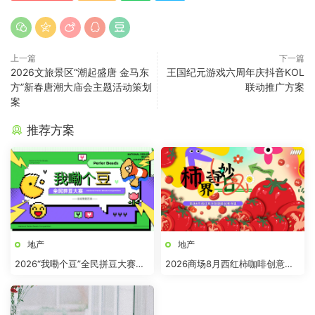
上一篇
下一篇
2026文旅景区“潮起盛唐 金马东
王国纪元游戏六周年庆抖音KOL
方”新春唐潮大庙会主题活动策划
联动推广方案
案
推荐方案
地产
地产
2026“我嘞个豆”全民拼豆大赛主
2026商场8月西红柿咖啡创意市
题活动方案
集“柿界奇妙日”活动方案