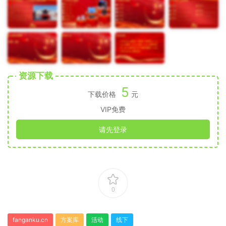
资源下载
5
下载价格
元
VIP免费
请先登录
0
fanganku.cn
方案库
活动
线下