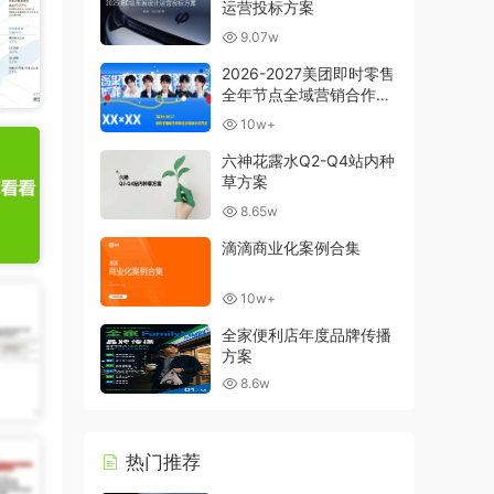
运营投标方案
9.07w
2026-2027美团即时零售
全年节点全域营销合作方
案
10w+
六神花露水Q2-Q4站内种
草方案
8.65w
滴滴商业化案例合集
10w+
全家便利店年度品牌传播
方案
8.6w
热门推荐