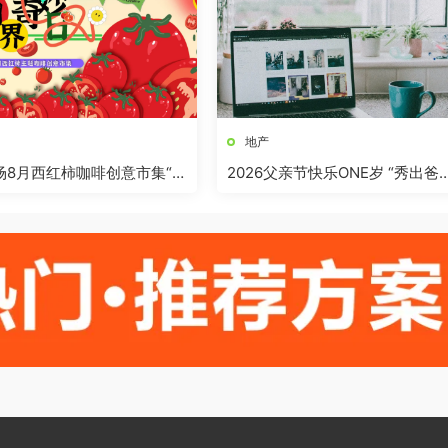
地产
商场8月西红柿咖啡创意市集“柿
2026父亲节快乐ONE岁 “秀出爸
”活动方案
气”活动方案