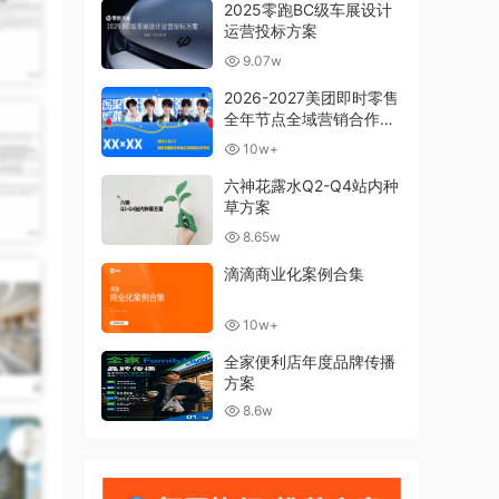
2025零跑BC级车展设计
运营投标方案
9.07w
2026-2027美团即时零售
全年节点全域营销合作方
案
10w+
六神花露水Q2-Q4站内种
草方案
8.65w
滴滴商业化案例合集
10w+
全家便利店年度品牌传播
方案
8.6w