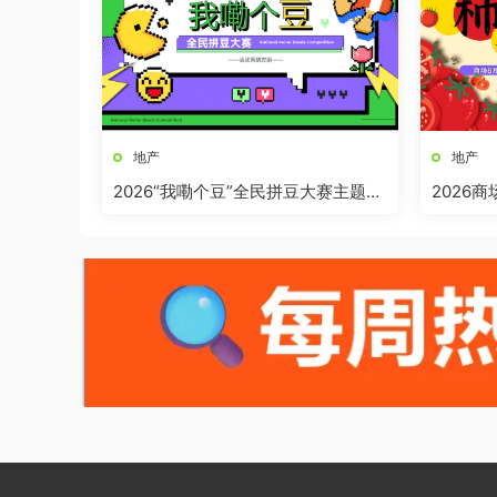
地产
地产
2026“我嘞个豆”全民拼豆大赛主题活
2026
动方案
界奇妙日