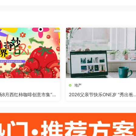
地产
商场8月西红柿咖啡创意市集“柿
2026父亲节快乐ONE岁 “秀出爸
”活动方案
气”活动方案