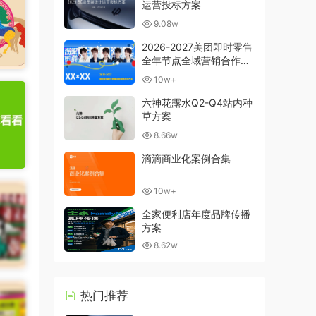
运营投标方案
9.08w
2026-2027美团即时零售
全年节点全域营销合作方
案
10w+
六神花露水Q2-Q4站内种
草方案
8.66w
滴滴商业化案例合集
10w+
全家便利店年度品牌传播
方案
8.62w
热门推荐