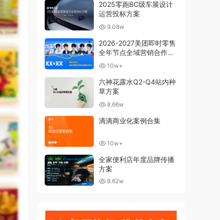
2025零跑BC级车展设计
运营投标方案
9.08w
2026-2027美团即时零售
全年节点全域营销合作方
案
10w+
六神花露水Q2-Q4站内种
草方案
8.66w
滴滴商业化案例合集
10w+
全家便利店年度品牌传播
方案
8.62w