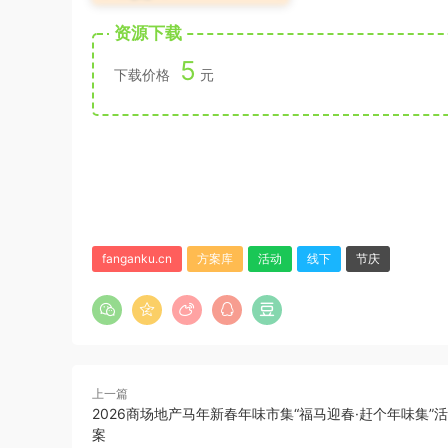
资源下载
5
下载价格
元
fanganku.cn
方案库
活动
线下
节庆
上一篇
2026商场地产马年新春年味市集“福马迎春·赶个年味集”
案