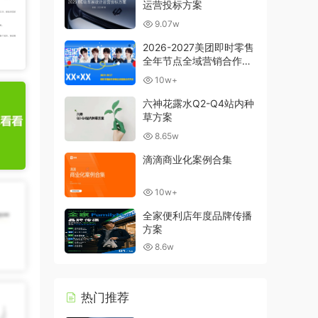
运营投标方案
9.07w
2026-2027美团即时零售
全年节点全域营销合作方
案
10w+
六神花露水Q2-Q4站内种
草方案
8.65w
滴滴商业化案例合集
10w+
全家便利店年度品牌传播
方案
8.6w
热门推荐