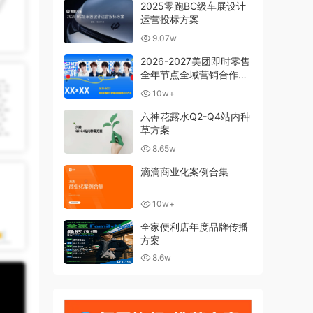
2025零跑BC级车展设计
运营投标方案
9.07w
2026-2027美团即时零售
全年节点全域营销合作方
案
10w+
六神花露水Q2-Q4站内种
草方案
8.65w
滴滴商业化案例合集
10w+
全家便利店年度品牌传播
方案
8.6w