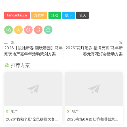
fanganku.cn
方案库
活动
线下
节庆
上一篇
下一篇
2026【骏驰新春 潮玩游园】马年
2026“花灯闹岁 福满元宵”马年新
潮玩地产嘉年华活动策划方案
春元宵花灯会活动方案
推荐方案
地产
地产
2026“我嘞个豆”全民拼豆大赛主
2026商场8月西红柿咖啡创意市
题活动方案
集“柿界奇妙日”活动方案