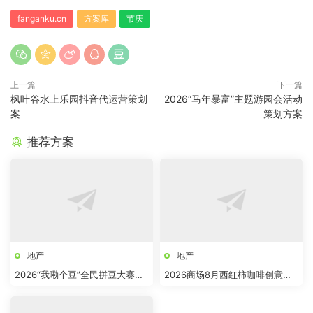
fanganku.cn
方案库
节庆
上一篇
下一篇
枫叶谷水上乐园抖音代运营策划
2026“马年暴富”主题游园会活动
案
策划方案
推荐方案
地产
地产
2026“我嘞个豆”全民拼豆大赛主
2026商场8月西红柿咖啡创意市
题活动方案
集“柿界奇妙日”活动方案