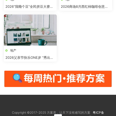
2026“我嘞个豆”全民拼豆大赛主
2026商场8月西红柿咖啡创意市
题活动方案
集“柿界奇妙日”活动方案
地产
2026父亲节快乐ONE岁 “秀出爸
气”活动方案
Copyright ©2017-2025 方案库，让天下没有难写的方案
粤ICP备