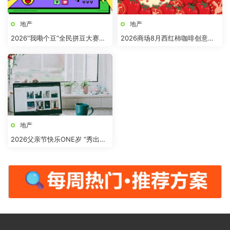
地产
地产
2026“我嘞个豆”全民拼豆大赛主
2026商场8月西红柿咖啡创意市
题活动方案
集“柿界奇妙日”活动方案
地产
2026父亲节快乐ONE岁 “秀出爸
气”活动方案