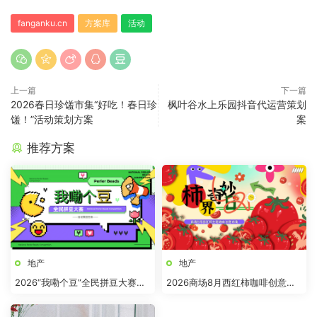
fanganku.cn
方案库
活动
上一篇
下一篇
2026春日珍馐市集“好吃！春日珍
枫叶谷水上乐园抖音代运营策划
馐！”活动策划方案
案
推荐方案
地产
地产
2026“我嘞个豆”全民拼豆大赛主
2026商场8月西红柿咖啡创意市
题活动方案
集“柿界奇妙日”活动方案