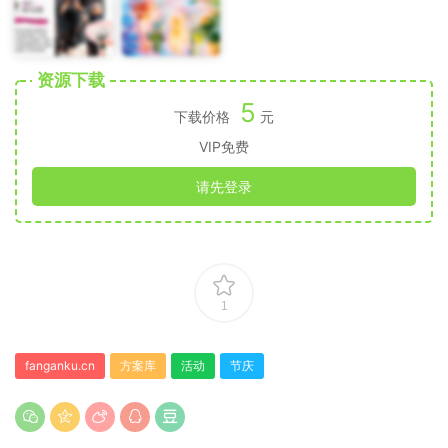
资源下载
5
下载价格
元
VIP免费
请先登录
1
fanganku.cn
方案库
活动
节庆