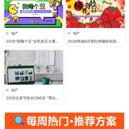
地产
地产
2026“我嘞个豆”全民拼豆大赛主
2026商场8月西红柿咖啡创意市
题活动方案
集“柿界奇妙日”活动方案
地产
2026父亲节快乐ONE岁 “秀出爸
气”活动方案