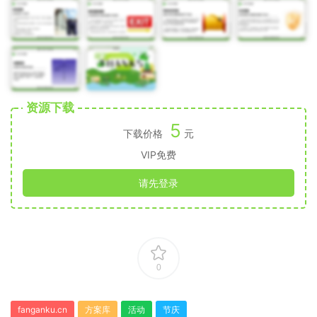
资源下载
5
下载价格
元
VIP免费
请先登录
0
fanganku.cn
方案库
活动
节庆