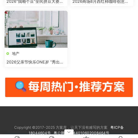
2026“我嘞个豆”全民拼豆大赛主
2026商场8月西红柿咖啡创意市
题活动方案
集“柿界奇妙日”活动方案
地产
2026父亲节快乐ONE岁 “秀出爸
气”活动方案
Copyright ©2017-2025 方案库，让天下没有难写的方案
粤ICP备
18044604号
粤公网安备 44010602008464号