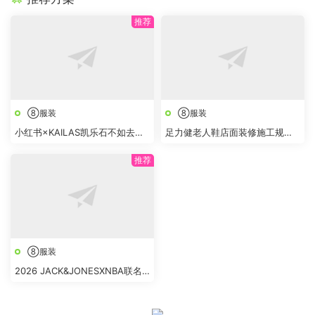
⑧服装
⑧服装
小红书×KAILAS凯乐石不如去登
足力健老人鞋店面装修施工规范
山项目结案报告
手册
⑧服装
2026 JACK&JONESXNBA联名
春夏抖音4-6月传播推广方案