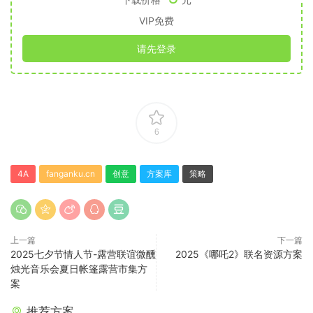
VIP免费
请先登录
6
4A
fanganku.cn
创意
方案库
策略
上一篇
下一篇
2025七夕节情人节-露营联谊微醺
2025《哪吒2》联名资源方案
烛光音乐会夏日帐篷露营市集方
案
推荐方案