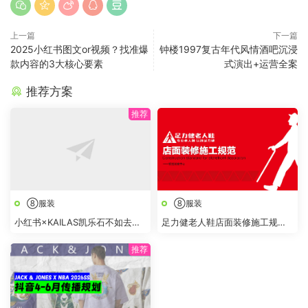
上一篇
下一篇
2025小红书图文or视频？找准爆
钟楼1997复古年代风情酒吧沉浸
款内容的3大核心要素
式演出+运营全案
推荐方案
⑧服装
⑧服装
小红书×KAILAS凯乐石不如去登
足力健老人鞋店面装修施工规范
山项目结案报告
手册