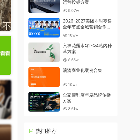
运营投标方案
9.07w
2026-2027美团即时零售
全年节点全域营销合作方
案
10w+
六神花露水Q2-Q4站内种
草方案
8.65w
滴滴商业化案例合集
10w+
全家便利店年度品牌传播
方案
8.61w
热门推荐