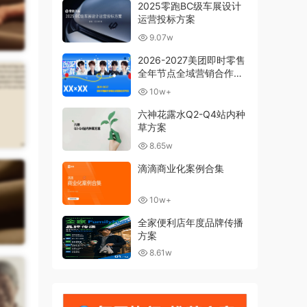
2025零跑BC级车展设计
运营投标方案
9.07w
2026-2027美团即时零售
全年节点全域营销合作方
案
10w+
六神花露水Q2-Q4站内种
草方案
8.65w
滴滴商业化案例合集
10w+
全家便利店年度品牌传播
方案
8.61w