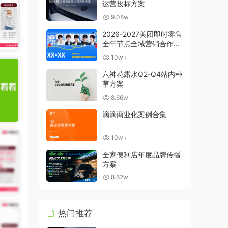
运营投标方案
9.08w
2026-2027美团即时零售
全年节点全域营销合作方
案
10w+
六神花露水Q2-Q4站内种
草方案
8.66w
滴滴商业化案例合集
10w+
全家便利店年度品牌传播
方案
8.62w
热门推荐