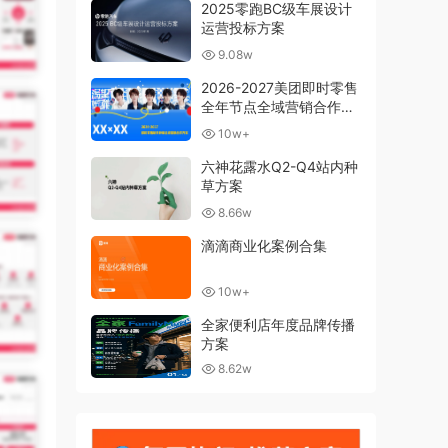
2025零跑BC级车展设计
运营投标方案
9.08w
2026-2027美团即时零售
全年节点全域营销合作方
案
10w+
六神花露水Q2-Q4站内种
草方案
8.66w
滴滴商业化案例合集
10w+
全家便利店年度品牌传播
方案
8.62w