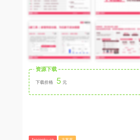
资源下载
5
下载价格
元
fanganku.cn
方案库