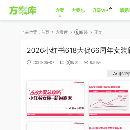
🔥
方案
方案包
升级VIP
联系
当前位置：
首页
方案库
⑧服装
正文
2026小红书618大促66周年女
2026-05-07
⑧服装
8.59w
非VIP