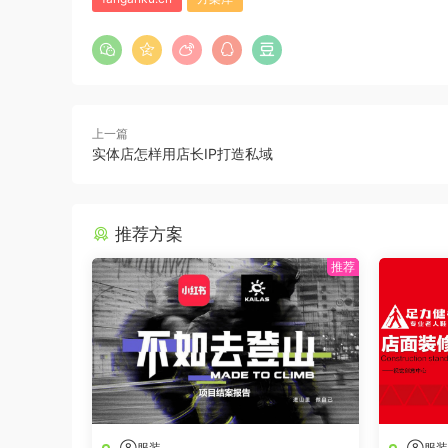
上一篇
实体店怎样用店长IP打造私域
推荐方案
⑧服装
⑧服装