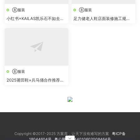
⑧服装
⑧服装
小红书×KAILAS凯乐石不如去登
足力健老人鞋店面装修施工规范
山项目结案报告
手册
⑧服装
2025莆田鞋×兵马俑合作推荐方
案
Copyright ©2017-2025 方案库，让天下没有难写的方案
粤ICP备
18044604号
粤公网安备 44010602008464号