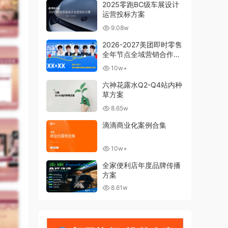
2025零跑BC级车展设计
运营投标方案
9.08w
2026-2027美团即时零售
全年节点全域营销合作方
案
10w+
六神花露水Q2-Q4站内种
草方案
8.65w
滴滴商业化案例合集
10w+
全家便利店年度品牌传播
方案
8.61w