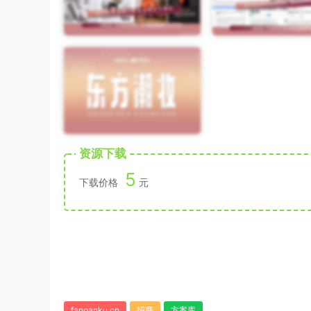
资源下载
5
下载价格
元
fanganku.cn
招商
方案库