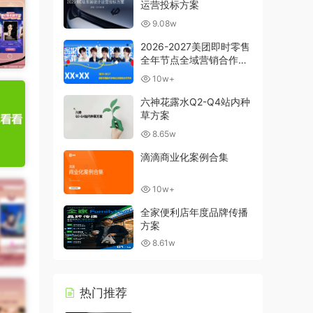
运营投标方案
9.08w
2026-2027美团即时零售
全年节点全域营销合作方
案
10w+
六神花露水Q2-Q4站内种
草方案
8.65w
滴滴商业化案例合集
10w+
全家便利店年度品牌传播
方案
8.61w
热门推荐