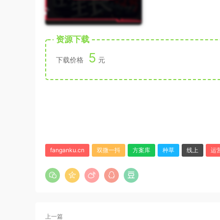
资源下载
5
下载价格
元
fanganku.cn
双微一抖
方案库
种草
线上
运
上一篇