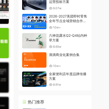
运营投标方案
9.07w
2026-2027美团即时零售
全年节点全域营销合作方
案
10w+
六神花露水Q2-Q4站内种
草方案
8.65w
滴滴商业化案例合集
10w+
全家便利店年度品牌传播
方案
8.61w
热门推荐