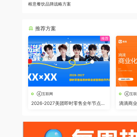
榕意餐饮品牌战略方案
推荐方案
④互联网
④互联
2026-2027美团即时零售全年节点全
滴滴商
域营销合作方案