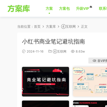
🔥
方案
方案包
升级VIP
联系
当前位置：
首页
方案库
④互联网
正文
小红书商业笔记避坑指南
2024-11-16
④互联网
8.63w
非VIP