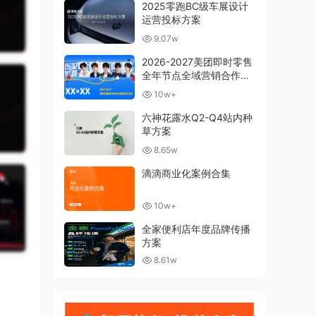
2025零跑BC级车展设计
运营投标方案
9.07w
2026-2027美团即时零售
全年节点全域营销合作方
案
10w+
六神花露水Q2-Q4站内种
草方案
8.65w
滴滴商业化案例合集
10w+
全家便利店年度品牌传播
方案
8.61w