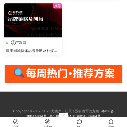
点全域营销合作方案
④互联网
顺丰同城快递品牌策略及社媒创
意传播方案
Copyright ©2017-2025 方案库，让天下没有难写的方案
粤ICP备
18044604号
粤公网安备 44010602008464号
方案
方案包
VIP
我的