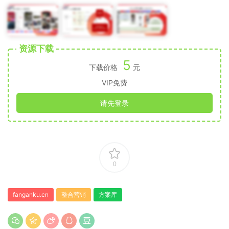
资源下载
5
下载价格
元
VIP免费
请先登录
0
fanganku.cn
整合营销
方案库