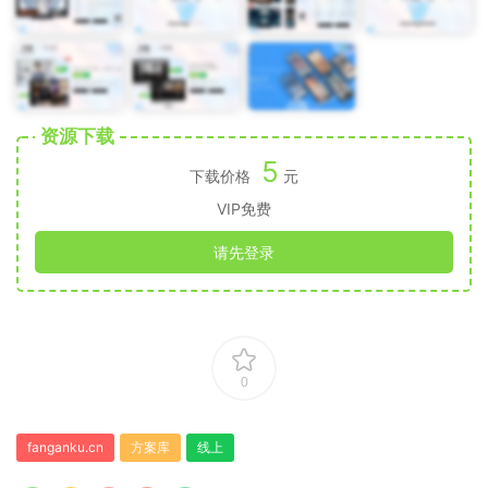
资源下载
5
下载价格
元
VIP免费
请先登录
0
fanganku.cn
方案库
线上