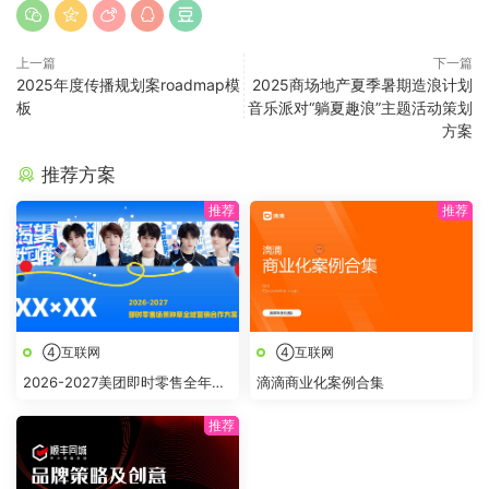
上一篇
下一篇
2025年度传播规划案roadmap模
2025商场地产夏季暑期造浪计划
板
音乐派对“躺夏趣浪”主题活动策划
方案
推荐方案
④互联网
④互联网
2026-2027美团即时零售全年节
滴滴商业化案例合集
点全域营销合作方案