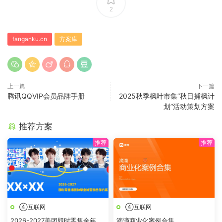
2
fanganku.cn
方案库
上一篇
下一篇
腾讯QQVIP会员品牌手册
2025秋季枫叶市集“秋日捕枫计
划”活动策划方案
推荐方案
④互联网
④互联网
2026-2027美团即时零售全年节
滴滴商业化案例合集